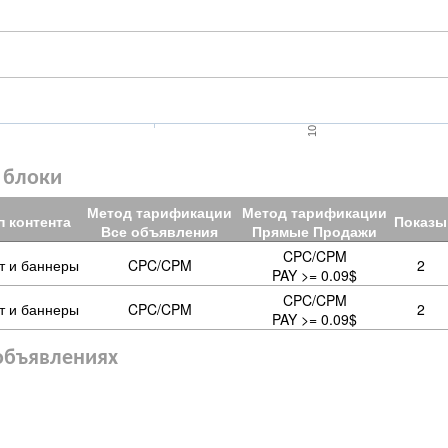
10
 блоки
Метод тарификации
Метод тарификации
п контента
Показы
Все объявления
Прямые Продажи
CPC/CPM
ст и баннеры
CPC/CPM
2
PAY >= 0.09$
CPC/CPM
ст и баннеры
CPC/CPM
2
PAY >= 0.09$
объявлениях