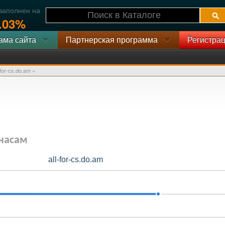
 заполнен на
.03%
ама сайта
Партнерская программа
Регистрац
-for-cs.do.am
»
 часам
all-for-cs.do.am