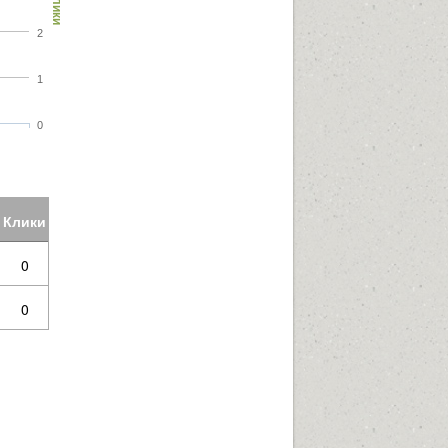
Клики
2
1
0
Клики
0
0