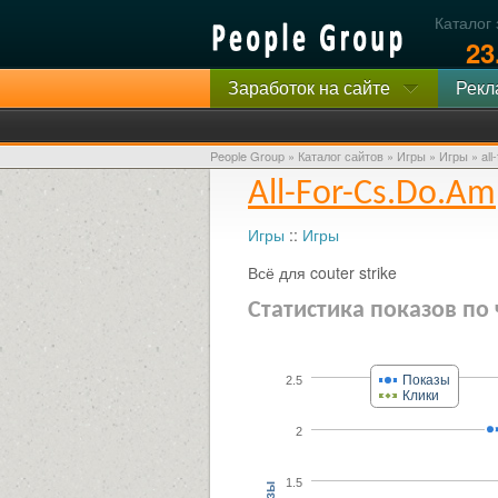
Каталог
23
Заработок на сайте
Рекл
People Group
»
Каталог сайтов
»
Игры
»
Игры
»
all
All-For-Cs.do.am
Игры
::
Игры
Всё для couter strike
Статистика показов по
Показы
2.5
Клики
2
1.5