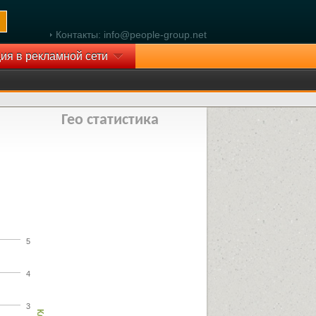
Контакты: info@people-group.net
ия в рекламной сети
Гео статистика
5
4
3