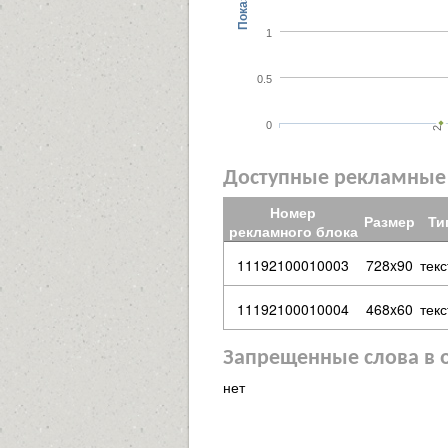
Показы
1
0.5
0
2
Доступные рекламные
Номер
Размер
Ти
рекламного блока
11192100010003
728x90
тек
11192100010004
468x60
тек
Запрещенные слова в 
нет