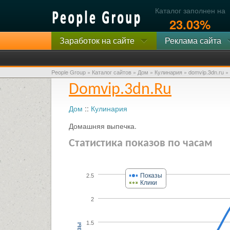
Каталог заполнен на
23.03%
Заработок на сайте
Реклама сайта
People Group
»
Каталог сайтов
»
Дом
»
Кулинария
»
domvip.3dn.ru
»
Domvip.3dn.ru
Дом
::
Кулинария
Домашняя выпечка.
Статистика показов по часам
Показы
2.5
Клики
2
1.5