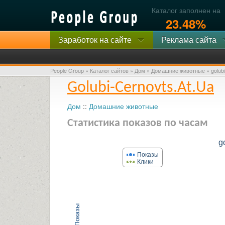
Каталог заполнен на
23.48%
Заработок на сайте
Реклама сайта
People Group
»
Каталог сайтов
»
Дом
»
Домашние животные
»
golub
Golubi-Cernovts.at.ua
Дом
::
Домашние животные
Статистика показов по часам
g
Показы
Клики
Показы