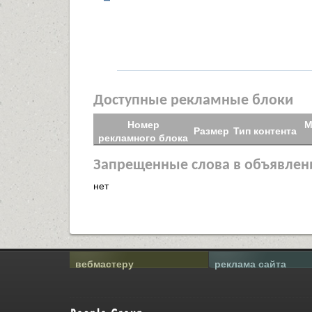
Доступные рекламные блоки
Номер
М
Размер
Тип контента
рекламного блока
Запрещенные слова в объявлен
нет
вебмастеру
реклама сайта