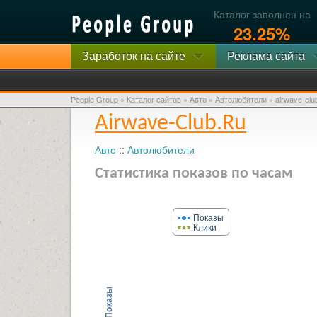
Каталог заполнен на
23.25%
Заработок на сайте
Реклама сайта
People Group
»
Каталог сайтов
»
Авто
»
Автолюбители
»
airwave-clu
Airwave-Club.ru
Авто
::
Автолюбители
Статистика показов по часам
Показы
Клики
Показы