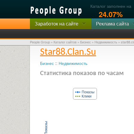
Каталог заполнен на
24.07%
Заработок на сайте
Реклама сайта
People Group
»
Каталог сайтов
»
Бизнес
»
Недвижимость
»
star88.c
Star88.clan.su
Бизнес
::
Недвижимость
Статистика показов по часам
Показы
Клики
Показы