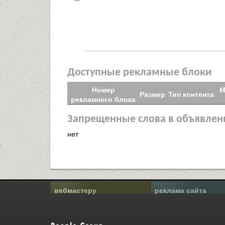
Доступные рекламные блоки
Номер
М
Размер
Тип контента
рекламного блока
Запрещенные слова в объявлен
нет
вебмастеру
реклама сайта