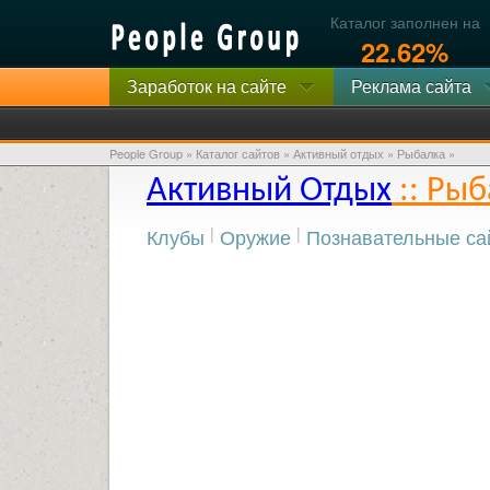
Каталог заполнен на
22.62%
Заработок на сайте
Реклама сайта
People Group
»
Каталог сайтов
»
Активный отдых
» Рыбалка »
Активный Отдых
:: Рыб
Клубы
|
Оружие
|
Познавательные са