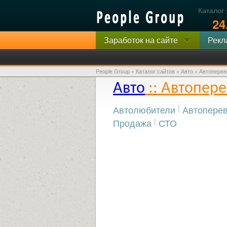
Каталог
24
Заработок на сайте
Рекл
People Group
»
Каталог сайтов
»
Авто
» Автоперев
Авто
:: Автопер
Автолюбители
|
Автоперев
Продажа
|
СТО