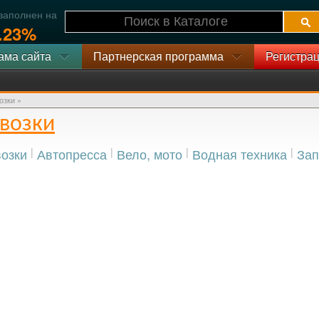
 заполнен на
.23%
ама сайта
Партнерская программа
Регистрац
озки »
евозки
озки
|
Автопресса
|
Вело, мото
|
Водная техника
|
Зап