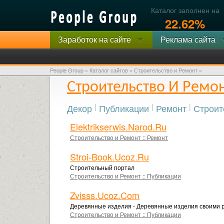
Каталог заполнен на
22.62%
Заработок на сайте
Реклама сайта
People Group
»
Каталог сайтов
» Строительство и Ремонт »
Строительство И Ремо
Декор
|
Публикации
|
Ремонт
|
Строит
Elektrikserwis.narod.ru
Строительство и Ремонт
::
Ремонт
Stroi-Book.ucoz.ru
Строительный портал
Строительство и Ремонт
::
Публикации
Zvisss.ucoz.com
Деревянные изделия - Деревянные изделия своими 
Строительство и Ремонт
::
Публикации