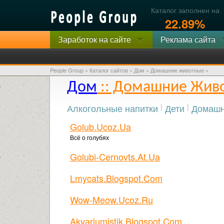
Каталог заполнен на
22.89%
Заработок на сайте
Реклама сайта
People Group
»
Каталог сайтов
»
Дом
» Домашние животные »
Дом
:: Домашние Жив
Алкогольные напитки
|
Дети
|
Домашн
Golub.ucoz.ua
Всё о голубях
Golubi-Cernovts.at.ua
Lmycats.blogspot.com
Wow-Meow.ucoz.ru
Akvariumistik.blogspot.com